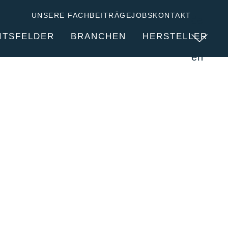
UNSERE FACHBEITRÄGE
JOBS
KONTAKT
de
ITSFELDER
BRANCHEN
HERSTELLER
en
DIENSTLEISTUNGEN
ÜBER CLITEC