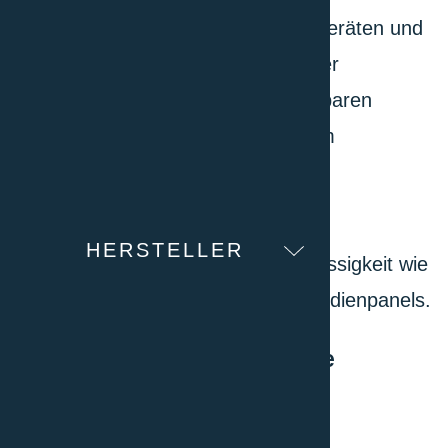
Von Temperiersystemen zu Tiefkühlgeräten und
Kryotanks für das Labor, ein gekühlter
Klimaschrank bis zu grossen, begehbaren
Klimakammern oder starke Chiller um
Prozesswärme abzuführen…
Alle Produkte überzeugen mit einer
HERSTELLER
hervorragenden Qualität und Zuverlässigkeit wie
auch mit modernen und logischen Bedienpanels.
Das Sortiment für die Industrie
Klima- und Temperatur-Tests