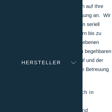
Sortiment, bieten wir Ihnen, spezifisch auf Ihre
Anforderungen ausgerichtet, eine Lösung an. Wir
bieten Lösungen in allen Grössen, von seriell
hergestellten Schränken und Kammern bis zu
kundenspezifisch gefertigten, die gegebenen
Räumlichkeiten maximal ausfüllenden begehbaren
Kammern an. Auch nach dem Verkauf und der
HERSTELLER
Inbetriebnahme ist uns die individuelle Betreuung
wichtig. Wir sind für Sie da.
Ausarbeitung von Lösungen, auch in
neuartigen Anwendungsgebieten
Zusammenarbeit mit internem und