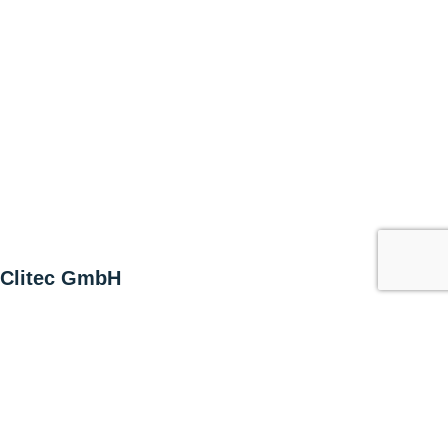
Clitec GmbH
Alte Zugerstrasse 15
6403 Küssnacht am Rigi
Switzerland
T +41 41 852 00 00