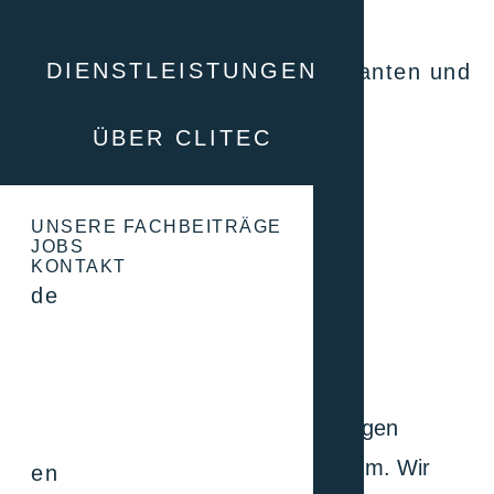
externem Engineering
DIENSTLEISTUNGEN
Koordination mit unseren Lieferanten und
Ihren Betriebsdiensten
ÜBER CLITEC
UNSERE FACHBEITRÄGE
Jetzt kontaktieren
JOBS
KONTAKT
de
Logistik
Im Zusammenhang mit unseren Anlagen
organisieren wir die Logistik rundherum. Wir
en