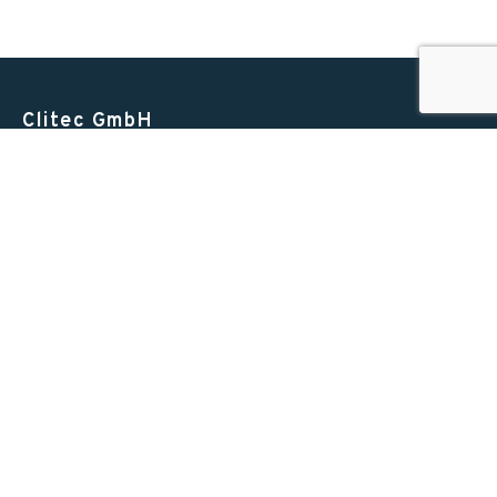
Clitec GmbH
Alte Zugerstrasse 15
6403 Küssnacht am Rigi
Switzerland
T +41 41 852 00 00
INFO@CLITEC.CH