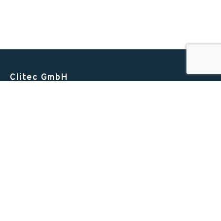
Clitec GmbH
Alte Zugerstrasse 15
6403 Küssnacht am Rigi
Switzerland
T +41 41 852 00 00
INFO@CLITEC.CH