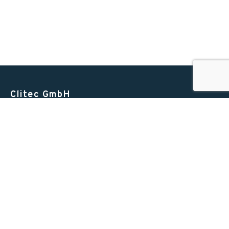
Clitec GmbH
Alte Zugerstrasse 15
6403 Küssnacht am Rigi
Switzerland
T +41 41 852 00 00
INFO@CLITEC.CH