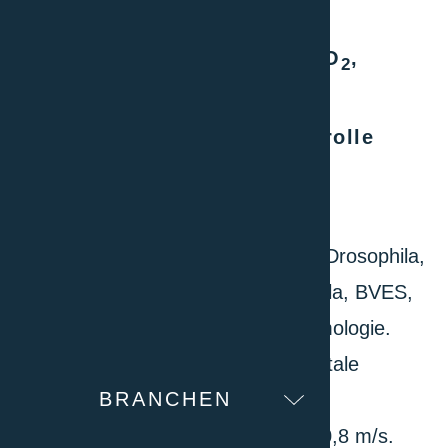
850, 1340
Konfigurierbare Parameter: CO
,
2
Feuchtigkeitskontrolle, LED-
Beleuchtung, Temperaturkontrolle
Allgemeine Spezifikationen
Entwickelt für die Untersuchung von Drosophila,
Bienen, Puppen, Motten, G. Mellonella, BVES,
Spinnentieren und allgemeiner Entomologie.
Gleichmässige vertikale oder horizontale
BRANCHEN
Luftströmung auf allen Regalen, mit
Geschwindigkeitsregelung ca. 0,2 – 0,8 m/s.