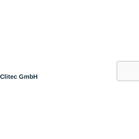
Clitec GmbH
Alte Zugerstrasse 15
6403 Küssnacht am Rigi
Switzerland
T +41 41 852 00 00
info@clitec.ch