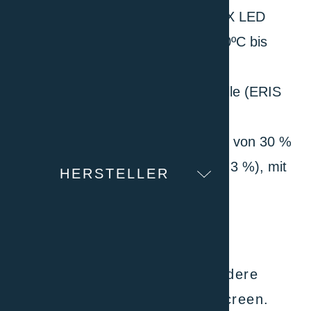
Temperaturkontrolle (ERIS DPH INOX LED
Modelle): Temperaturbereich von +10ºC bis
+55ºC, mit Licht ein/aus.
Temperatur- und Feuchtigkeitskontrolle (ERIS
DPH HR INOX LED Modelle):
Feuchtigkeitskontrolle: Arbeitsbereich von 30 %
bis 95 % relative Luftfeuchtigkeit (+/- 3 %), mit
HERSTELLER
Licht ein/aus.
Technische Spezifikationen
Temperaturkontrollpanel und andere
Parameter mit 7,0″ TFT-Touchscreen.