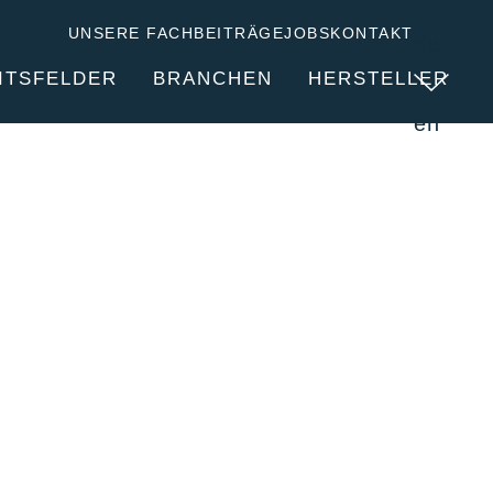
UNSERE FACHBEITRÄGE
JOBS
KONTAKT
de
ITSFELDER
BRANCHEN
HERSTELLER
en
DIENSTLEISTUNGEN
ÜBER CLITEC