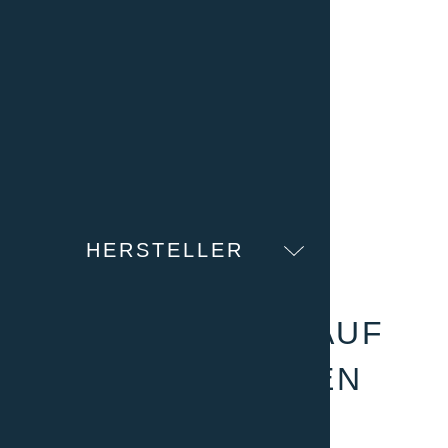
Clitec GmbH
    Alte Zugerstrasse 15

    6403 Küssnacht am Rigi

    Switzerland

T +41 41 852 00 00
    E-Mail: 
info@clitec.ch
HERSTELLER
PRODUKT ANFRAGE
FOLGEN SIE UNS AUF
UNSEREN SOZIALEN
MEDIEN